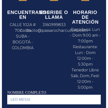
ENCUENTRANOS
ESCRIBE O
HORARIO
EN
LLAMA
DE
ATENCIÓN
CALLE 102A #
3160999833
Panaderia: Lun
70C - 24
contacto@passarocharcuteria.com
- Dom 9:00 am -
SUBA -
7:00pm
BOGOTÁ -
Restaurante:
COLOMBIA
Lun - Dom
12:00m -
5:30pm
Tenedor Libre:
Sab, Dom, Fest:
12:00m -
5:00pm
NOMBRE COMPLETO